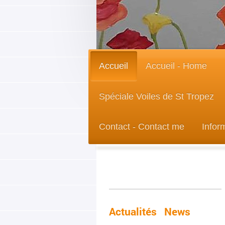
Accueil
Accueil - Home
Spéciale Voiles de St Tropez
Contact - Contact me
Infor
Actualités News