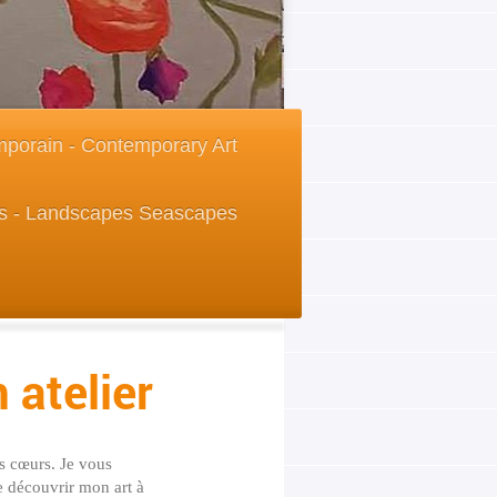
porain - Contemporary Art
s - Landscapes Seascapes
 atelier
les cœurs. Je vous
e découvrir mon art à