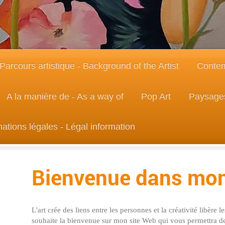
Parcours artistique - Background of the Artist
Contem
A la manière de - As a way of
Pop Art
Paysage
mations légales - Légal information
Bienvenue dans mon
L'art crée des liens entre les personnes et la créativité libère 
souhaite la bienvenue sur mon site Web qui vous permettra d