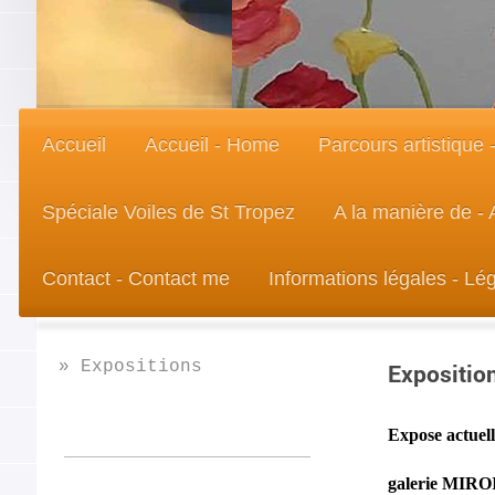
Accueil
Accueil - Home
Parcours artistique 
Spéciale Voiles de St Tropez
A la manière de - 
Contact - Contact me
Informations légales - Lég
Expositions
Expositio
Expose actuel
galerie MIRO